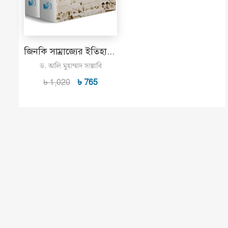
জিনকি সাম্রাজ্যের ইতিহাস (দুই খণ্ড)
ড. আলি মুহাম্মাদ সাল্লাবি
৳
1,020
৳
765